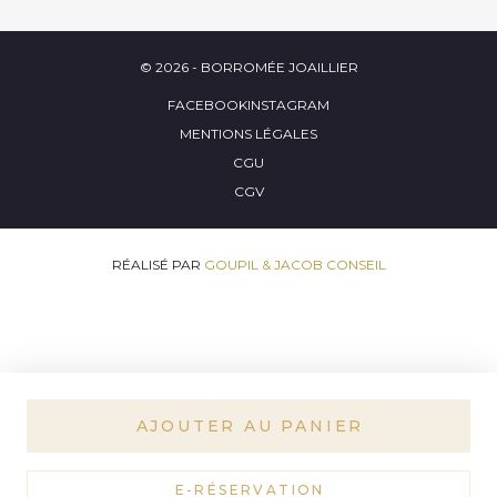
© 2026 - BORROMÉE JOAILLIER
FACEBOOK
INSTAGRAM
MENTIONS LÉGALES
CGU
CGV
RÉALISÉ PAR
GOUPIL & JACOB CONSEIL
AJOUTER AU PANIER
E-RÉSERVATION