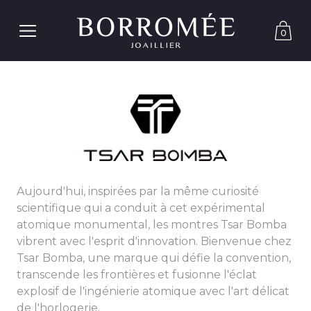
0
Aujourd'hui, inspirées par la même curiosité
scientifique qui a conduit à cet expérimental
atomique monumental, les montres Tsar Bomba
vibrent avec l'esprit d'innovation. Bienvenue chez
Tsar Bomba, une marque qui défie la convention,
transcende les frontières et fusionne l'éclat
explosif de l'ingénierie atomique avec l'art délicat
de l'horlogerie.